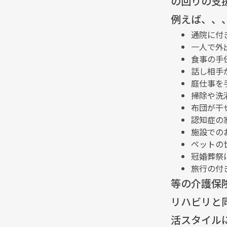
の回りの支
例えば、、
通院に付
一人で外
食事の手
話し相手
庭仕事を
掃除や洗
布団が干
認知症の
施設での
ペットの
冠婚葬祭
旅行の付
等の介護保
リハビリと
活スタイル