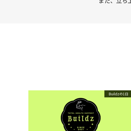
また、立ち
Buildzの1日